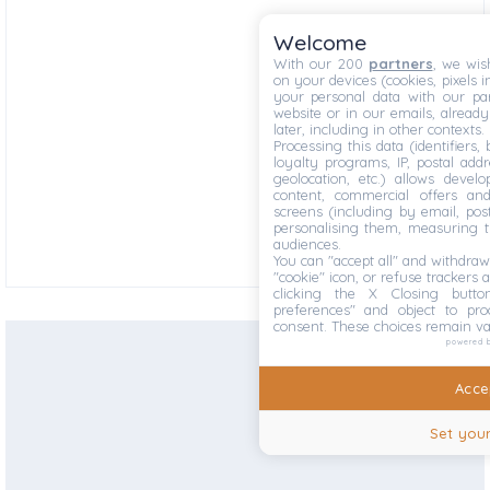
Welcome
With our 200
partners
, we wis
on your devices (cookies, pixels i
your personal data with our par
website or in our emails, alread
later, including in other contexts.
Processing this data (identifiers,
loyalty programs, IP, postal add
geolocation, etc.) allows devel
content, commercial offers an
screens (including by email, pos
personalising them, measuring t
audiences.
You can "accept all" and withdraw
"cookie" icon, or refuse trackers a
clicking the X Closing butto
preferences" and object to proc
consent. These choices remain va
powered 
Accep
Set your