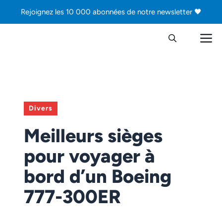
Aller
Rejoignez les 10 000 abonnées de notre newsletter 🖤
au
contenu
M
Divers
Meilleurs sièges
pour voyager à
bord d’un Boeing
777-300ER