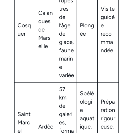
rupes
tres
Visite
Calan
de
guidé
ques
Cosq
l’âge
Plong
e
de
uer
de
ée
reco
Mars
glace,
mma
eille
faune
ndée
marin
e
variée
57
Spélé
km
ologi
Prépa
de
e
ration
Saint
galeri
aquat
rigour
Marc
es,
Ardèc
ique,
euse,
el
forma