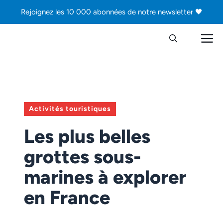
Aller
Rejoignez les 10 000 abonnées de notre newsletter 🖤
au
contenu
M
Activités touristiques
Les plus belles
grottes sous-
marines à explorer
en France