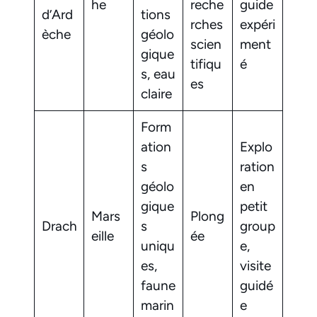
he
reche
guide
d’Ard
tions
rches
expéri
èche
géolo
scien
ment
gique
tifiqu
é
s, eau
es
claire
Form
ation
Explo
s
ration
géolo
en
gique
petit
Mars
Plong
Drach
s
group
eille
ée
uniqu
e,
es,
visite
faune
guidé
marin
e