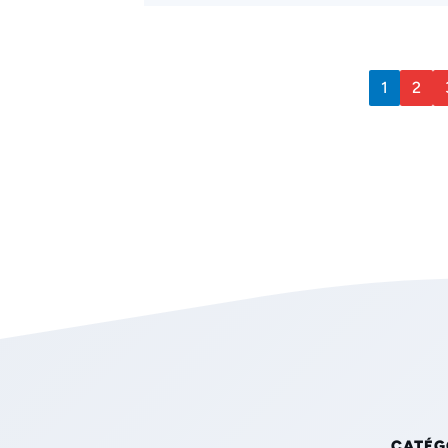
1
2
CATÉG