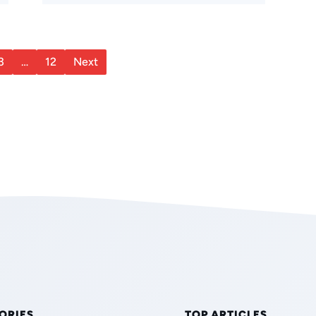
3
…
12
Next
ORIES
TOP ARTICLES