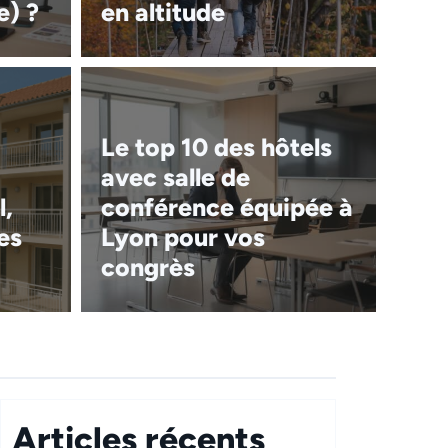
e) ?
en altitude
Le top 10 des hôtels
avec salle de
l,
conférence équipée à
es
Lyon pour vos
congrès
Articles récents