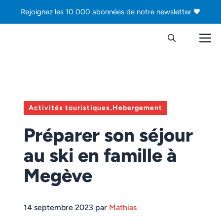
Aller
Rejoignez les 10 000 abonnées de notre newsletter 🖤
au
contenu
M
Activités touristiques
,
Hebergement
Préparer son séjour
au ski en famille à
Megève
14 septembre 2023 par
Mathias