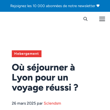
Aller
Rejoignez les 10 000 abonnées de notre newsletter 🖤
au
contenu
M
Hebergement
Où séjourner à
Lyon pour un
voyage réussi ?
26 mars 2025 par
Sclendsm