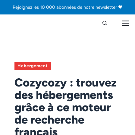
Aller
Rejoignez les 10 000 abonnées de notre newsletter 🖤
au
contenu
M
Hebergement
Cozycozy : trouvez
des hébergements
grâce à ce moteur
de recherche
français