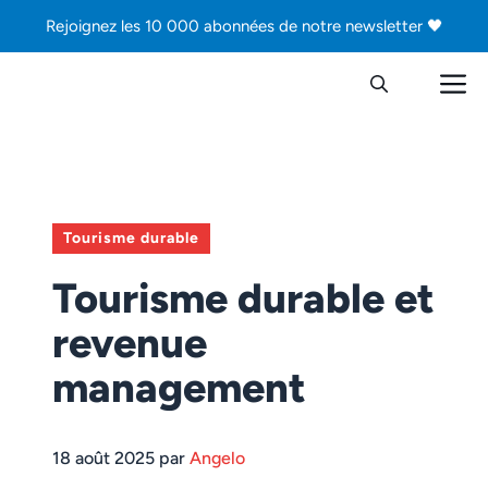
Aller
Rejoignez les 10 000 abonnées de notre newsletter 🖤
au
contenu
M
Tourisme durable
Tourisme durable et
revenue
management
18 août 2025 par
Angelo