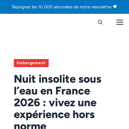
Aller
Rejoignez les 10 000 abonnées de notre newsletter 🖤
au
contenu
M
Hebergement
Nuit insolite sous
l’eau en France
2026 : vivez une
expérience hors
norme