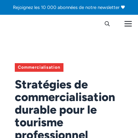
Aller
Rejoignez les 10 000 abonnées de notre newsletter 🖤
au
contenu
M
Commercialisation
Stratégies de
commercialisation
durable pour le
tourisme
professionnel