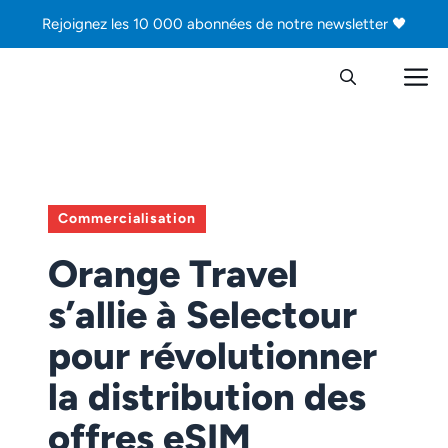
Aller
Rejoignez les 10 000 abonnées de notre newsletter 🖤
au
contenu
M
Commercialisation
Orange Travel
s’allie à Selectour
pour révolutionner
la distribution des
offres eSIM