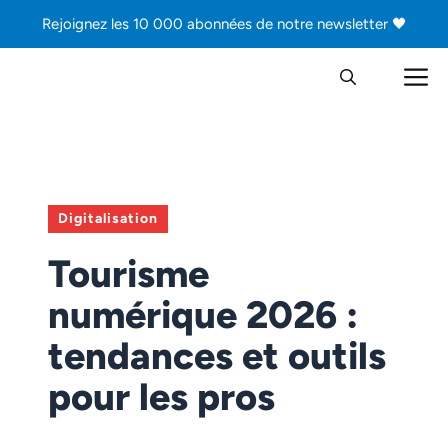
Aller
Rejoignez les 10 000 abonnées de notre newsletter 🖤
au
contenu
M
Digitalisation
Tourisme
numérique 2026 :
tendances et outils
pour les pros