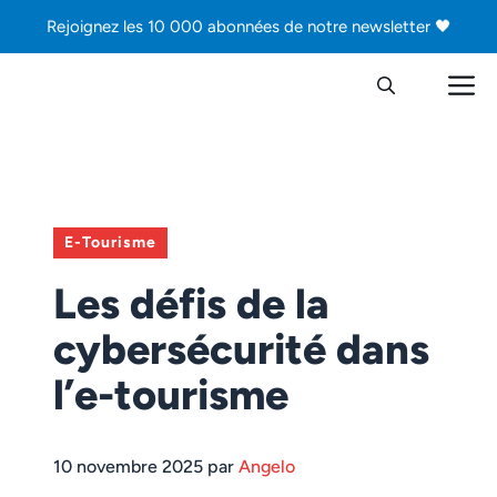
Aller
Rejoignez les 10 000 abonnées de notre newsletter 🖤
au
contenu
M
E-Tourisme
Les défis de la
cybersécurité dans
l’e-tourisme
10 novembre 2025 par
Angelo