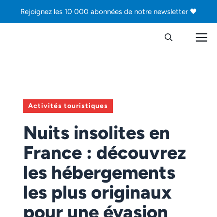
Aller
Rejoignez les 10 000 abonnées de notre newsletter 🖤
au
contenu
M
Activités touristiques
Nuits insolites en
France : découvrez
les hébergements
les plus originaux
pour une évasion