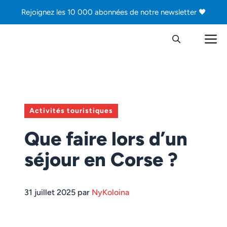
Aller
Rejoignez les 10 000 abonnées de notre newsletter 🖤
au
contenu
M
Activités touristiques
Que faire lors d’un
séjour en Corse ?
31 juillet 2025 par
NyKoloina