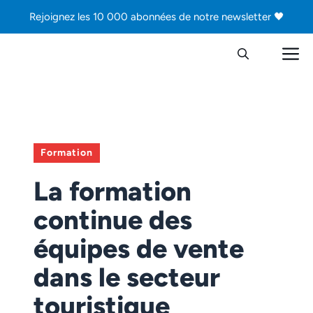
Aller
Rejoignez les 10 000 abonnées de notre newsletter 🖤
au
contenu
M
Formation
La formation
continue des
équipes de vente
dans le secteur
touristique