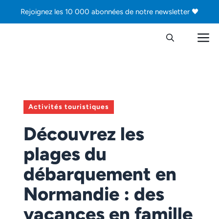
Aller
Rejoignez les 10 000 abonnées de notre newsletter 🖤
au
contenu
M
Activités touristiques
Découvrez les
plages du
débarquement en
Normandie : des
vacances en famille