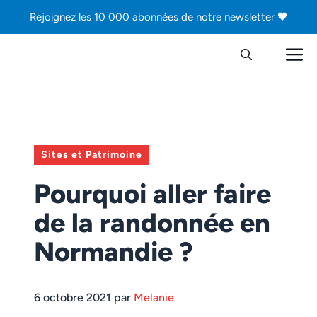
Aller
Rejoignez les 10 000 abonnées de notre newsletter 🖤
au
contenu
M
Sites et Patrimoine
Pourquoi aller faire
de la randonnée en
Normandie ?
6 octobre 2021 par
Melanie