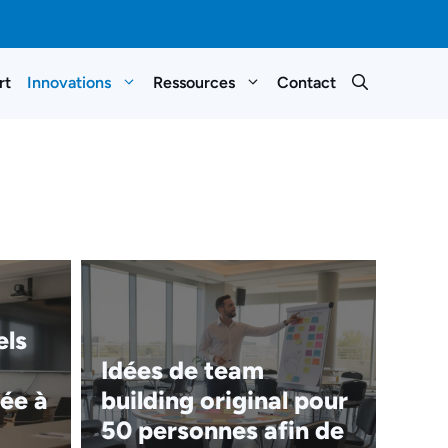
rt
Innovations
Ressources
Contact
els
Idées de team
ée à
building original pour
50 personnes afin de