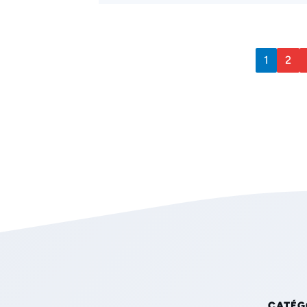
1
2
CATÉG