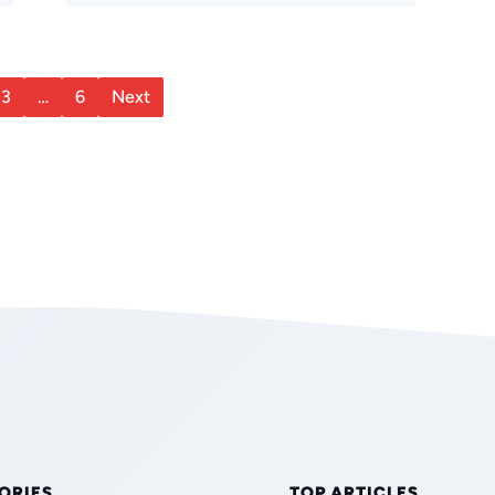
3
…
6
Next
ORIES
TOP ARTICLES