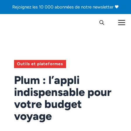
Aller
Rejoignez les 10 000 abonnées de notre newsletter 🖤
au
contenu
M
Outils et plateformes
Plum : l’appli
indispensable pour
votre budget
voyage