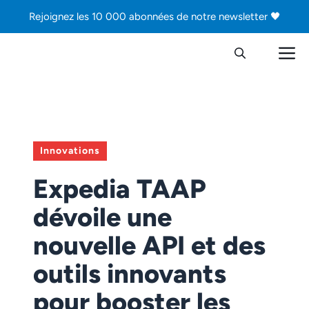
Aller
Rejoignez les 10 000 abonnées de notre newsletter 🖤
au
contenu
M
Innovations
Expedia TAAP
dévoile une
nouvelle API et des
outils innovants
pour booster les