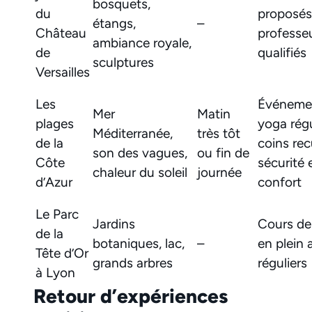
bosquets,
du
proposés
étangs,
–
Château
professe
ambiance royale,
de
qualifiés
sculptures
Versailles
Les
Événeme
Mer
Matin
plages
yoga régu
Méditerranée,
très tôt
de la
coins rec
son des vagues,
ou fin de
Côte
sécurité 
chaleur du soleil
journée
d’Azur
confort
Le Parc
Jardins
Cours de
de la
botaniques, lac,
–
en plein a
Tête d’Or
grands arbres
réguliers
à Lyon
Retour d’expériences