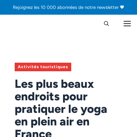
Aller
Rejoignez les 10 000 abonnées de notre newsletter 🖤
au
contenu
M
Activités touristiques
Les plus beaux
endroits pour
pratiquer le yoga
en plein air en
France