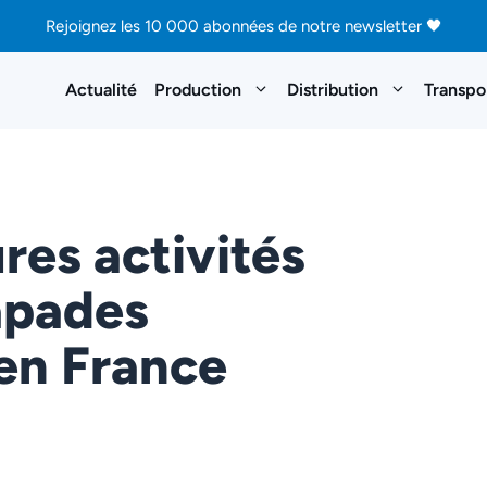
Rejoignez les 10 000 abonnées de notre newsletter 🖤
Actualité
Production
Distribution
Transpo
res activités
apades
en France