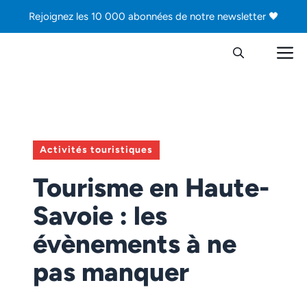
Aller
Rejoignez les 10 000 abonnées de notre newsletter 🖤
au
contenu
M
Activités touristiques
Tourisme en Haute-
Savoie : les
évènements à ne
pas manquer