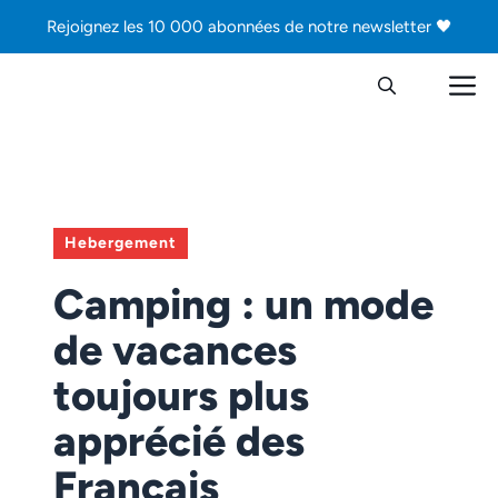
Aller
Rejoignez les 10 000 abonnées de notre newsletter 🖤
au
contenu
M
Hebergement
Camping : un mode
de vacances
toujours plus
apprécié des
Français