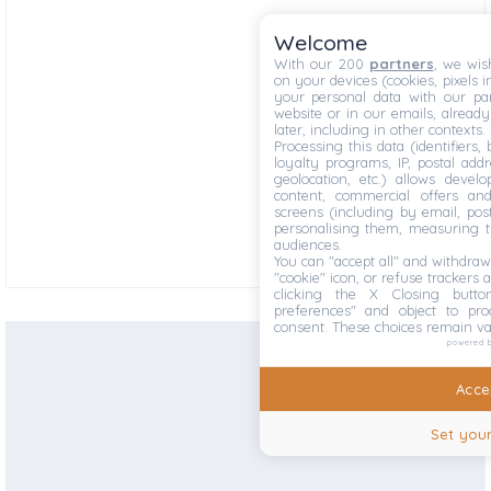
Welcome
With our 200
partners
, we wis
on your devices (cookies, pixels i
your personal data with our par
website or in our emails, alread
later, including in other contexts.
Processing this data (identifiers,
loyalty programs, IP, postal add
geolocation, etc.) allows devel
content, commercial offers an
screens (including by email, pos
personalising them, measuring t
audiences.
You can "accept all" and withdraw
"cookie" icon, or refuse trackers a
clicking the X Closing butto
preferences" and object to proc
consent. These choices remain va
powered 
Accep
Set your