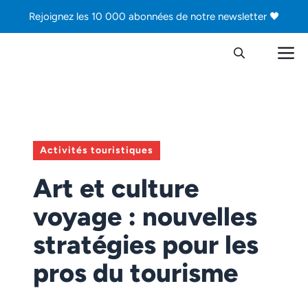
Aller
Rejoignez les 10 000 abonnées de notre newsletter 🖤
au
contenu
M
Activités touristiques
Art et culture
voyage : nouvelles
stratégies pour les
pros du tourisme