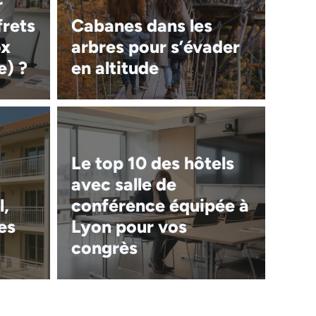
r
frets
Cabanes dans les
ox
arbres pour s’évader
e) ?
en altitude
Le top 10 des hôtels
avec salle de
l,
conférence équipée à
es
Lyon pour vos
congrès