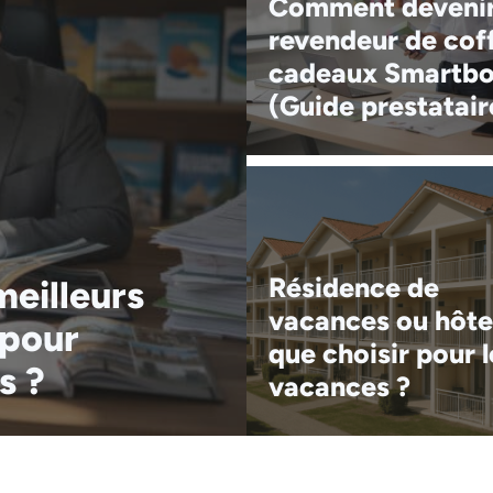
Comment deveni
revendeur de cof
cadeaux Smartb
(Guide prestatair
Résidence de
eilleurs
vacances ou hôte
 pour
que choisir pour l
s ?
vacances ?