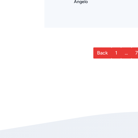
Angelo
Back
1
…
7