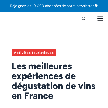
Aller
Rejoignez les 10 000 abonnées de notre newsletter 🖤
au
contenu
M
Activités touristiques
Les meilleures
expériences de
dégustation de vins
en France