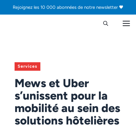
Aller
Rejoignez les 10 000 abonnées de notre newsletter 🖤
au
contenu
M
Services
Mews et Uber
s’unissent pour la
mobilité au sein des
solutions hôtelières