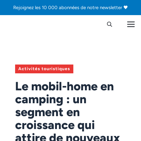
Aller
Rejoignez les 10 000 abonnées de notre newsletter 🖤
au
contenu
M
Activités touristiques
Le mobil-home en
camping : un
segment en
croissance qui
attire de nouveaux