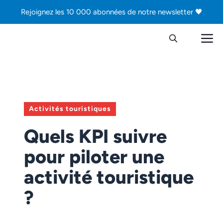
Aller
Rejoignez les 10 000 abonnées de notre newsletter 🖤
au
contenu
M
Activités touristiques
Quels KPI suivre
pour piloter une
activité touristique
?