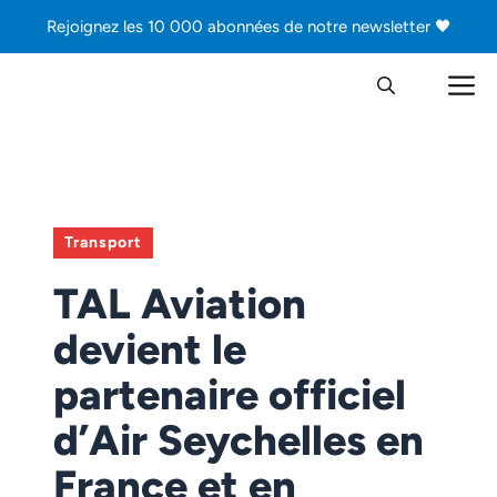
Aller
Rejoignez les 10 000 abonnées de notre newsletter 🖤
au
contenu
M
Transport
TAL Aviation
devient le
partenaire officiel
d’Air Seychelles en
France et en