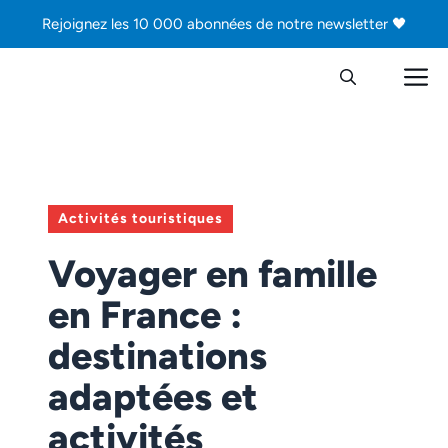
Aller
Rejoignez les 10 000 abonnées de notre newsletter 🖤
au
contenu
M
Activités touristiques
Voyager en famille
en France :
destinations
adaptées et
activités