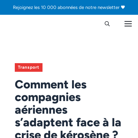
Aller
Rejoignez les 10 000 abonnées de notre newsletter 🖤
au
contenu
M
Transport
Comment les
compagnies
aériennes
s’adaptent face à la
crise de kérosène ?