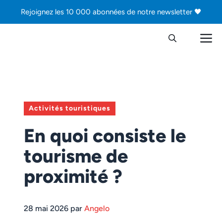
Aller
Rejoignez les 10 000 abonnées de notre newsletter 🖤
au
contenu
M
Activités touristiques
En quoi consiste le
tourisme de
proximité ?
28 mai 2026 par
Angelo