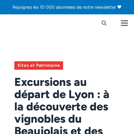
Aller
Rejoignez les 10 000 abonnées de notre newsletter 🖤
au
contenu
M
Sites et Patrimoine
Excursions au
départ de Lyon : à
la découverte des
vignobles du
Beaujolais et des