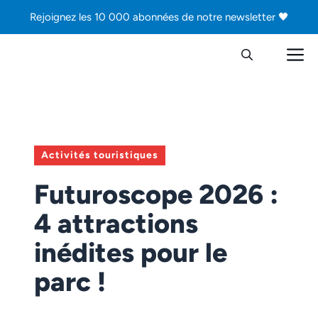
Aller
Rejoignez les 10 000 abonnées de notre newsletter 🖤
au
contenu
M
Activités touristiques
Futuroscope 2026 :
4 attractions
inédites pour le
parc !