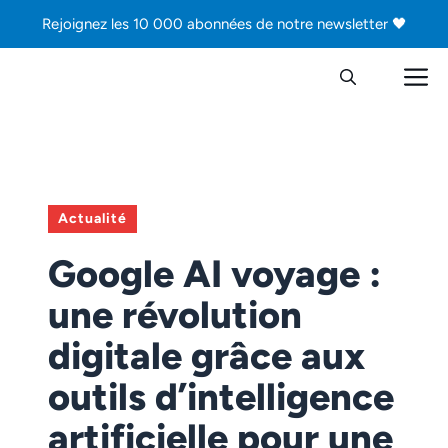
Aller
Rejoignez les 10 000 abonnées de notre newsletter 🖤
au
contenu
M
Actualité
Google AI voyage :
une révolution
digitale grâce aux
outils d’intelligence
artificielle pour une