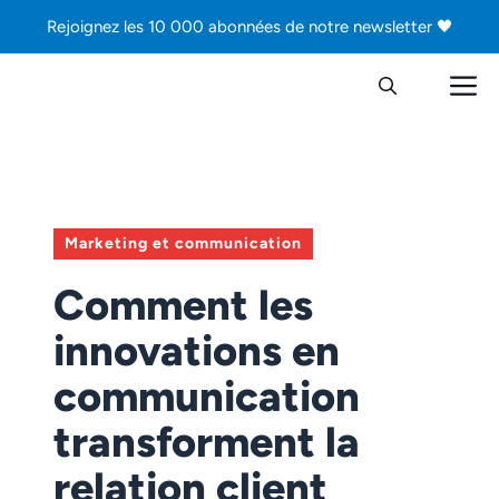
Aller
Rejoignez les 10 000 abonnées de notre newsletter 🖤
au
contenu
M
Marketing et communication
Comment les
innovations en
communication
transforment la
relation client