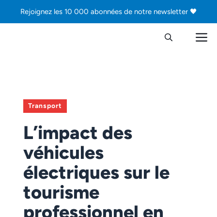
Aller
Rejoignez les 10 000 abonnées de notre newsletter 🖤
au
contenu
M
Transport
L’impact des
véhicules
électriques sur le
tourisme
professionnel en