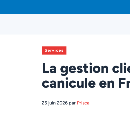
Aller
au
contenu
Services
La gestion cli
canicule en F
25 juin 2026 par
Prisca