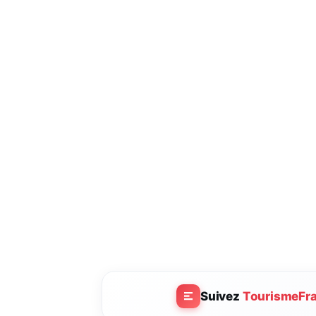
Suivez
TourismeFr