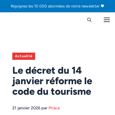
Aller
Rejoignez les 10 000 abonnées de notre newsletter 🖤
au
contenu
M
Actualité
Le décret du 14
janvier réforme le
code du tourisme
21 janvier 2026 par
Prisca