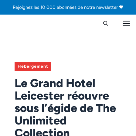
Aller
Rejoignez les 10 000 abonnées de notre newsletter 🖤
au
contenu
M
Hebergement
Le Grand Hotel
Leicester réouvre
sous l’égide de The
Unlimited
Collection