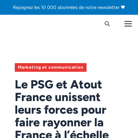
Aller
Rejoignez les 10 000 abonnées de notre newsletter 🖤
au
contenu
M
Marketing et communication
Le PSG et Atout
France unissent
leurs forces pour
faire rayonner la
France à l’échelle