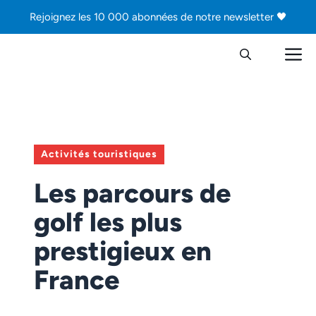
Aller
Rejoignez les 10 000 abonnées de notre newsletter 🖤
au
contenu
M
Activités touristiques
Les parcours de
golf les plus
prestigieux en
France