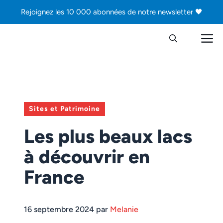
Aller
Rejoignez les 10 000 abonnées de notre newsletter 🖤
au
contenu
M
Sites et Patrimoine
Les plus beaux lacs
à découvrir en
France
16 septembre 2024 par
Melanie