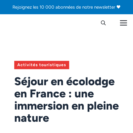
Aller
Rejoignez les 10 000 abonnées de notre newsletter 🖤
au
contenu
M
Activités touristiques
Séjour en écolodge
en France : une
immersion en pleine
nature