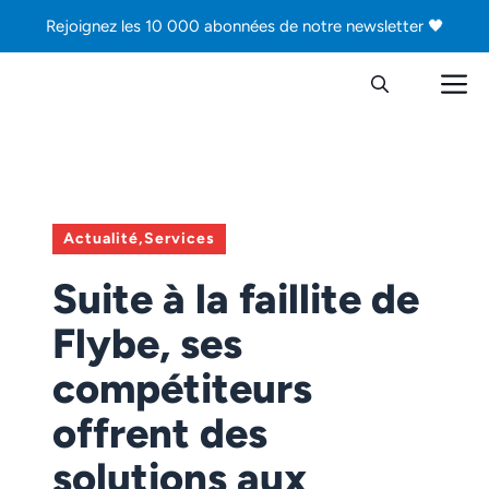
Aller
Rejoignez les 10 000 abonnées de notre newsletter 🖤
au
contenu
M
Actualité
,
Services
Suite à la faillite de
Flybe, ses
compétiteurs
offrent des
solutions aux