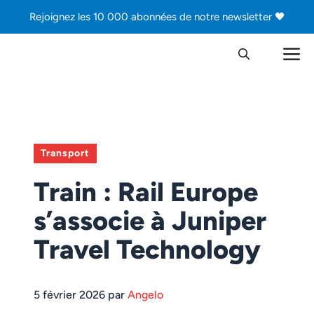
Aller
Rejoignez les 10 000 abonnées de notre newsletter 🖤
au
contenu
M
Transport
Train : Rail Europe
s’associe à Juniper
Travel Technology
5 février 2026 par
Angelo